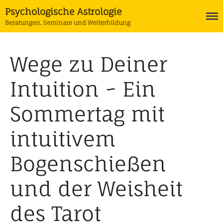
Psychologische Astrologie
Beratungen, Seminare und Weiterbildung
Wege zu Deiner
Termine
Astrologie
Intuition ~ Ein
Ausbildung Psychologische
Astrologie
Sommertag mit
Horoskope
Tarot
intuitivem
Coaching
Bogenschießen
und der Weisheit
des Tarot