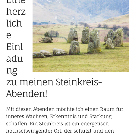
herz
lich
e
Einl
adu
ng
zu meinen Steinkreis-
Abenden!
Mit diesen Abenden möchte ich einen Raum für
inneres Wachsen, Erkenntnis und Stärkung
schaffen. Ein Steinkreis ist ein energetisch
hochschwingender Ort, der schützt und den