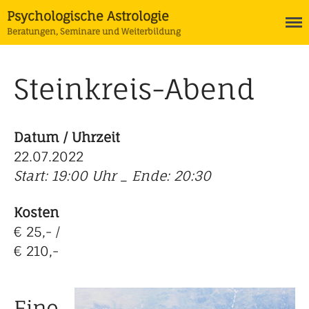
Psychologische Astrologie
Beratungen, Seminare und Weiterbildung
Steinkreis-Abend
Termine
Astrologie
Ausbildung Psychologische
Astrologie
Datum / Uhrzeit
Horoskope
22.07.2022
Tarot
Start: 19:00 Uhr _ Ende: 20:30
Coaching
Kosten
€ 25,- /
€ 210,-
Eine