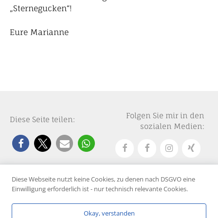
„Sternegucken“!
Eure Marianne
Folgen Sie mir in den
Diese Seite teilen:
sozialen Medien:
Diese Webseite nutzt keine Cookies, zu denen nach DSGVO eine
Einwilligung erforderlich ist - nur technisch relevante Cookies.
© 2025 Marianne Quast
Über mich
Kontakt
Impressum
Datenschutzerklärung
Okay, verstanden