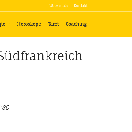
Über mich
Kontakt
gie
Horoskope
Tarot
Coaching
Termine
Astrologie
Ausbildung Psychologische
Südfrankreich
Astrologie
Horoskope
Tarot
Coaching
1:30