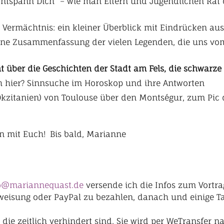
t „Entspann Dich“ – wie man Eltern und Jugendlichen Rat
r Vermächtnis: ein kleiner Überblick mit Eindrücken a
Eine Zusammenfassung der vielen Legenden, die uns vo
ht über die Geschichten der Stadt am Fels, die schwar
ch hier? Sinnsuche im Horoskop und ihre Antworten
(Okzitanien) von Toulouse über den Montségur, zum Pic
n mit Euch! Bis bald, Marianne
o@mariannequast.de
versende ich die Infos zum Vortra
rweisung oder PayPal zu bezahlen, danach und einige T
, die zeitlich verhindert sind. Sie wird per WeTransfer 