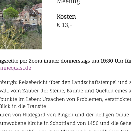
Meeting
Kosten
€ 13,-
ragsreihe per Zoom immer donnerstags um 19:30 Uhr für
annequast.de
dinburgh: Reisebericht über den Landschaftstempel und
nwall: vom Zauber der Steine, Bäume und Quellen eines 
Tiefpunkte im Leben: Ursachen von Problemen, verstric
lick in die Transite
puren von Hildegard von Bingen und der heiligen Odilie 
enumwobene Kirche in Schottland von 1456 und die Gehei