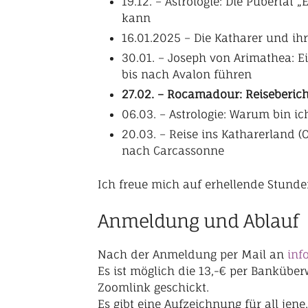
19.12. – Astrologie: Die Pubertä
kann
16.01.2025 – Die Katharer und ih
30.01. – Joseph von Arimathea: 
bis nach Avalon führen
27.02. – Rocamadour: Reiseberic
06.03. – Astrologie: Warum bin i
20.03. – Reise ins Katharerland 
nach Carcassonne
Ich freue mich auf erhellende Stunde
Anmeldung und Ablauf
Nach der Anmeldung per Mail an
inf
Es ist möglich die 13,-€ per Bankübe
Zoomlink geschickt.
Es gibt eine Aufzeichnung für all jene