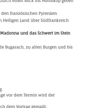
 durch einen Blick ins Horoskop geben
us den französischen Pyrenäen
m Heiligen Land über Südfrankreich
ze Madonna und das Schwert im Stein
 de Bugarach, zu alten Burgen und bis
g.
age vor dem Termin wird der
nach dem Vortrag gemailt.