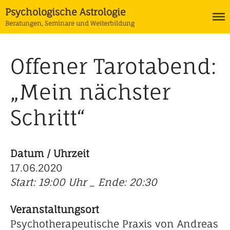
Psychologische Astrologie
Beratungen, Seminare und Weiterbildung
Termine
Offener Tarotabend:
Astrologie
Ausbildung Psychologische
Astrologie
„Mein nächster
Horoskope
Schritt“
Tarot
Coaching
Datum / Uhrzeit
17.06.2020
Start: 19:00 Uhr _ Ende: 20:30
Veranstaltungsort
Psychotherapeutische Praxis von Andreas