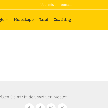
Über mich
Kontakt
Termine
gie
Horoskope
Tarot
Coaching
Astrologie
Ausbildung Psychologische
Astrologie
Horoskope
Tarot
Coaching
olgen Sie mir in den sozialen Medien: