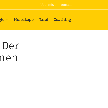
Über mich
Kontakt
gie
Horoskope
Tarot
Coaching
Termine
Astrologie
Ausbildung Psychologische
Astrologie
 Der
Horoskope
onen
Tarot
Coaching