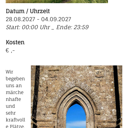
Datum / Uhrzeit
28.08.2027 - 04.09.2027
Start: 00:00 Uhr _ Ende: 23:59
Kosten
€ ,-
Wir
begeben
uns an
märche
nhafte
und
sehr
kraftvoll
e Plätze,