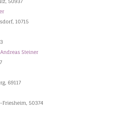
ülz, 50937
er
sdorf, 10715
23
 Andreas Steiner
taltungen?
7
rg, 69117
t-Friesheim, 50374