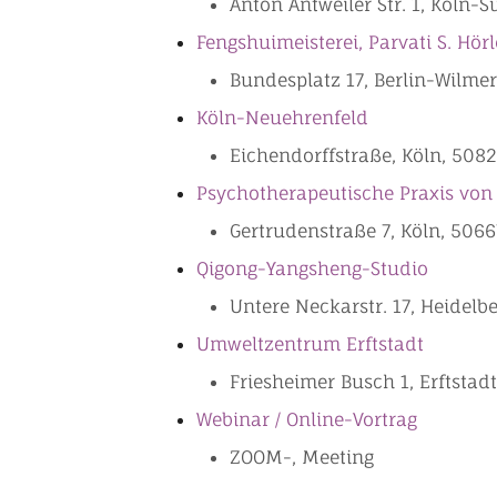
Anton Antweiler Str. 1, Köln-S
Fengshuimeisterei, Parvati S. Hörl
Bundesplatz 17, Berlin-Wilmer
Köln-Neuehrenfeld
Eichendorffstraße, Köln, 508
Psychotherapeutische Praxis von
Orte mit vielen Verans
Gertrudenstraße 7, Köln, 5066
Qigong-Yangsheng-Studio
Untere Neckarstr. 17, Heidelbe
Umweltzentrum Erftstadt
Friesheimer Busch 1, Erftstad
Webinar / Online-Vortrag
ZOOM-, Meeting